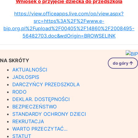
Wniosek o przyjęcie dziecka do przedszkola
https://view.officeapps.live.com/op/view.aspx?
src=https%3A%2F%2Fwww.e-
bip.org.pl%2Fupload%2F00405%2F14860%2F2008495-
56482703.doc&wdOrigin=BROWSELINK
NA SKRÓTY
do góry
AKTUALNOŚCI
JADŁOSPIS
DARCZYŃCY PRZEDSZKOLA
RODO
DEKLAR. DOSTĘPNOŚCI
BEZPIECZEŃSTWO
STANDARDY OCHRONY DZIECI
REKRUTACJA
WARTO PRZECZYTAĆ...
STATUT